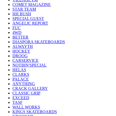
COMET MAGAZINE
STAR TEAM
HH BUSH
SPECIAL GUEST
ANGELIC REPORT
FUC
4WD
BETTER
DIASPORA SKATEBOARDS
ALWAYTH
HOCKEY
DROOG
CARSERVICE
NOTIHN'SPECIAL
HELAS
CLARKS
PALACE
ANYTHING
CRACK GALLERY
CLASSIC GRIP
EXCEED
TASF
WALL WORKS
KINGS SKATEBOARDS