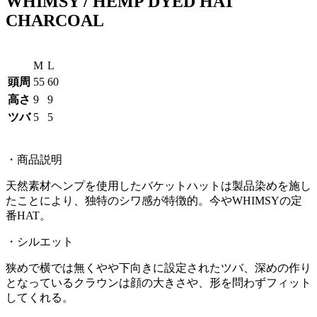
WHIMSY / HEMP DYED HAT
CHARCOAL
M
L
頭周
55
60
高さ
9
9
ツバ
5
5
・商品説明
天然素材ヘンプを使用したバケットハットは製品染めを施し
たことにより、独特のシワ感が特徴的。今やWHIMSYの定
番HAT。
・シルエット
狭めで横では無くやや下向きに設定されたツバ、深めの作り
となっているクラウンは顔の大きさや、形を問わずフィット
してくれる。