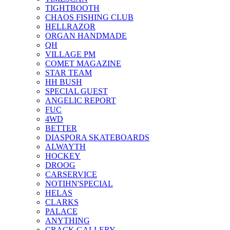
TIGHTBOOTH
CHAOS FISHING CLUB
HELLRAZOR
ORGAN HANDMADE
QH
VILLAGE PM
COMET MAGAZINE
STAR TEAM
HH BUSH
SPECIAL GUEST
ANGELIC REPORT
FUC
4WD
BETTER
DIASPORA SKATEBOARDS
ALWAYTH
HOCKEY
DROOG
CARSERVICE
NOTIHN'SPECIAL
HELAS
CLARKS
PALACE
ANYTHING
CRACK GALLERY